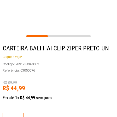
CARTEIRA BALI HAI CLIP ZIPER PRETO UN
Clique e veja!
Código
:
7891234360052
Referência
:
03050076
R$
89
,
99
R$
44
,
99
Em até
1
x
R$
44
,
99
sem juros