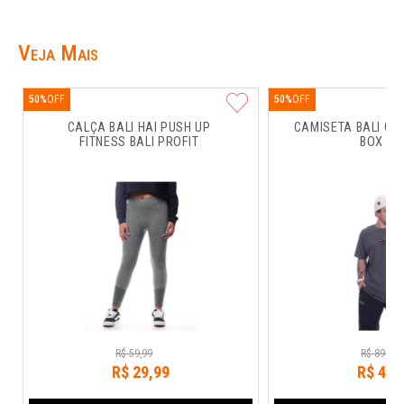
Veja Mais
50%
50%
CALÇA BALI HAI PUSH UP 
CAMISETA BALI CO
FITNESS BALI PROFIT
BOX RU
R$
59
,
99
R$
89
,
99
R$
29
,
99
R$
44
,