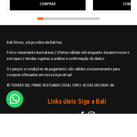
COMPRAR
COMPRA
Bali Shoes, a loja online da Bali Hai.
Fotos meramente ilustrativas | Ofertas válidas até enquanto durarem nossos
estoques | Vendas sujeitas a análise e confirmação de dados.
Os preços e condições de pagamento são válidos exclusivamente para
compras efetuadas em nossa loja virtual.
© TORRES DEL PAINE VESTUARIO LTDA | CNPJ: 45.042.242/0001-86
Ajuda
Links úteis
Siga a Bali
Central de Atendimento
Login
Política de Privacidade
Meus pedidos
contato@balishoes.com.br
Perguntas Frequentes
Trabalhe conosco
WhatsApp