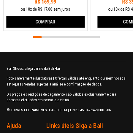
R$ 169,99
R$ 3
ou 10x de R$ 17,00 sem juros
ou 10x de R$ 4
COMPRAR
COM
Bali Shoes, a loja online da Bali Hai.
Fotos meramente ilustrativas | Ofertas válidas até enquanto durarem nossos
estoques | Vendas sujeitas a análise e confirmação de dados.
Os preços e condições de pagamento são válidos exclusivamente para
compras efetuadas em nossa loja virtual.
© TORRES DEL PAINE VESTUARIO LTDA | CNPJ: 45.042.242/0001-86
Ajuda
Links úteis
Siga a Bali