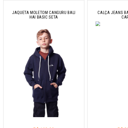
JAQUETA MOLETOM CANGURU BALI
CALÇA JEANS BA
HAI BASIC SETA
CA