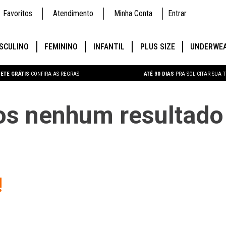
Favoritos
Atendimento
Minha Conta
Entrar
SCULINO
FEMININO
INFANTIL
PLUS SIZE
UNDERWE
ETE GRÁTIS
CONFIRA AS REGRAS
ATÉ 30 DIAS
PRA SOLICITAR SUA 
s nenhum resultado 
!