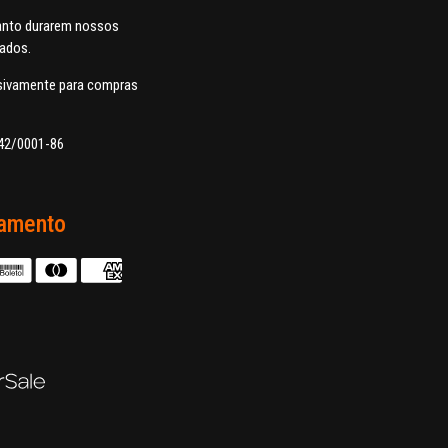
uanto durarem nossos
dados.
usivamente para compras
42/0001-86
amento