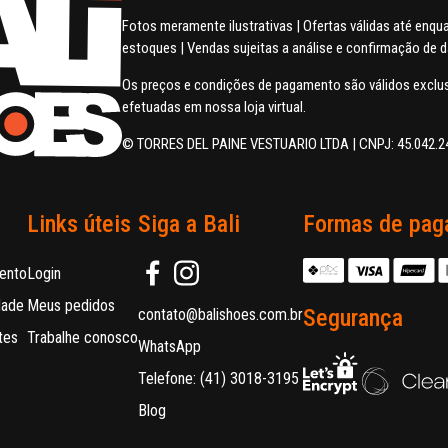
Fotos meramente ilustrativas | Ofertas válidas até enq
estoques | Vendas sujeitas a análise e confirmação de 
Os preços e condições de pagamento são válidos excl
efetuadas em nossa loja virtual.
© TORRES DEL PAINE VESTUARIO LTDA | CNPJ: 45.042.2
Links úteis
Siga a Bali
Formas de pag
ento
Login
dade
Meus pedidos
Segurança
contato@balishoes.com.br
tes
Trabalhe conosco
WhatsApp
Telefone: (41) 3018-3195
Blog