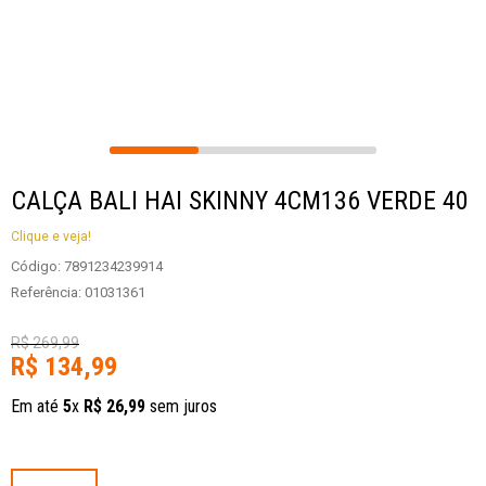
CALÇA BALI HAI SKINNY 4CM136 VERDE 40
Clique e veja!
Código
:
7891234239914
Referência
:
01031361
R$
269
,
99
R$
134
,
99
Em até
5
x
R$
26
,
99
sem juros