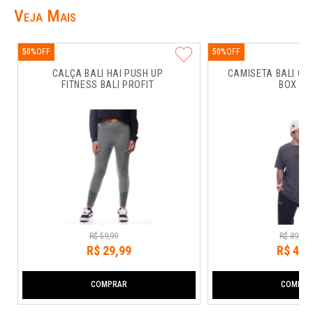
Veja Mais
50%
50%
CALÇA BALI HAI PUSH UP 
CAMISETA BALI CO
FITNESS BALI PROFIT
BOX RU
R$
59
,
99
R$
89
,
99
R$
29
,
99
R$
44
,
COMPRAR
COMPRA