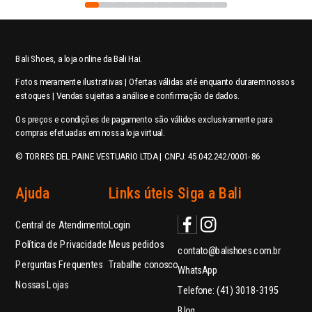
Bali Shoes, a loja online da Bali Hai.
Fotos meramente ilustrativas | Ofertas válidas até enquanto durarem nossos
estoques | Vendas sujeitas a análise e confirmação de dados.
Os preços e condições de pagamento são válidos exclusivamente para
compras efetuadas em nossa loja virtual.
© TORRES DEL PAINE VESTUARIO LTDA | CNPJ: 45.042.242/0001-86
Ajuda
Links úteis
Siga a Bali
Central de Atendimento
Login
Política de Privacidade
Meus pedidos
contato@balishoes.com.br
Perguntas Frequentes
Trabalhe conosco
WhatsApp
Nossas Lojas
Telefone: (41) 3018-3195
Blog