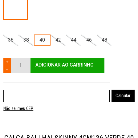
36
38
40
42
44
46
48
＋
ADICIONAR AO CARRINHO
－
Não sei meu CEP