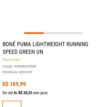
BONÉ PUMA LIGHTWEIGHT RUNNING
SPEED GREEN UN
Clique e veja!
Código
:
4099683455388
Referência
:
03031078
R$
169
,
99
Em até
6
x
R$
28
,
33
sem juros