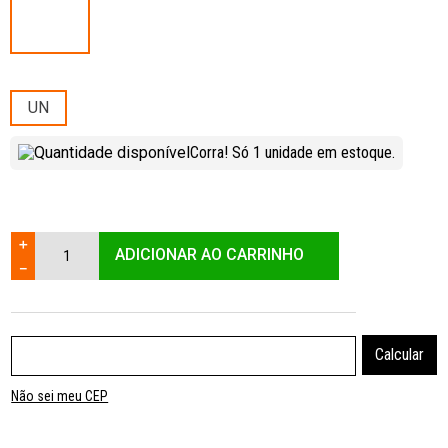
UN
Corra! Só
1
unidade
em estoque.
＋
ADICIONAR AO CARRINHO
－
Não sei meu CEP