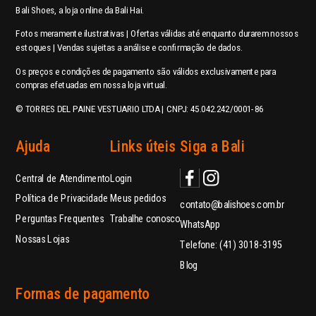
Bali Shoes, a loja online da Bali Hai.
Fotos meramente ilustrativas | Ofertas válidas até enquanto durarem nossos
estoques | Vendas sujeitas a análise e confirmação de dados.
Os preços e condições de pagamento são válidos exclusivamente para
compras efetuadas em nossa loja virtual.
© TORRES DEL PAINE VESTUARIO LTDA | CNPJ: 45.042.242/0001-86
Ajuda
Links úteis
Siga a Bali
Central de Atendimento
Login
Política de Privacidade
Meus pedidos
contato@balishoes.com.br
Perguntas Frequentes
Trabalhe conosco
WhatsApp
Nossas Lojas
Telefone: (41) 3018-3195
Blog
Formas de pagamento