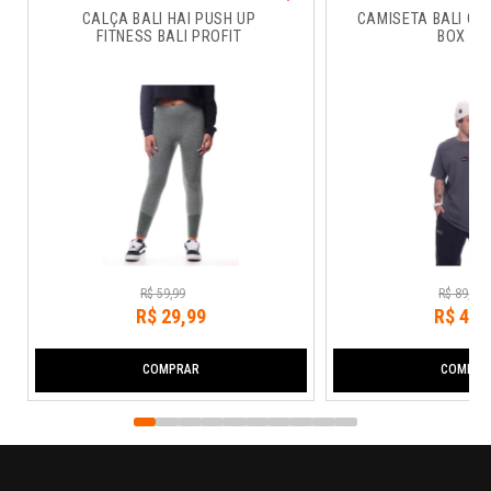
CALÇA BALI HAI PUSH UP 
CAMISETA BALI CO
FITNESS BALI PROFIT
BOX RU
R$
59
,
99
R$
89
,
99
R$
29
,
99
R$
44
,
COMPRAR
COMPRA