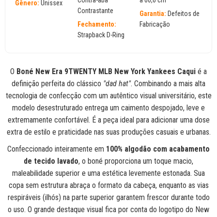
Contra-aba
a 60,6 cm
Gênero:
Unissex
Contrastante
Garantia:
Defeitos de
Fechamento:
Fabricação
Strapback D-Ring
O
Boné New Era 9TWENTY MLB New York Yankees Caqui
é a
definição perfeita do clássico
"dad hat"
. Combinando a mais alta
tecnologia de confecção com um autêntico visual universitário, este
modelo desestruturado entrega um caimento despojado, leve e
extremamente confortável. É a peça ideal para adicionar uma dose
extra de estilo e praticidade nas suas produções casuais e urbanas.
Confeccionado inteiramente em
100% algodão com acabamento
de tecido lavado
, o boné proporciona um toque macio,
maleabilidade superior e uma estética levemente estonada. Sua
copa sem estrutura abraça o formato da cabeça, enquanto as vias
respiráveis (ilhós) na parte superior garantem frescor durante todo
o uso. O grande destaque visual fica por conta do logotipo do New