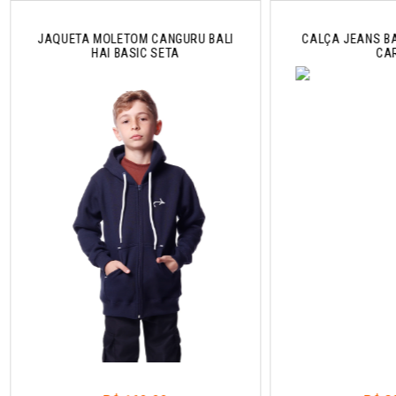
JAQUETA MOLETOM CANGURU BALI
CALÇA JEANS BA
HAI BASIC SETA
CA