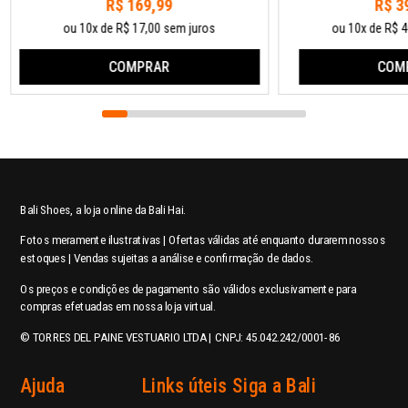
R$ 169,99
R$ 3
ou 10x de R$ 17,00 sem juros
ou 10x de R$ 4
COMPRAR
COM
Bali Shoes, a loja online da Bali Hai.
Fotos meramente ilustrativas | Ofertas válidas até enquanto durarem nossos
estoques | Vendas sujeitas a análise e confirmação de dados.
Os preços e condições de pagamento são válidos exclusivamente para
compras efetuadas em nossa loja virtual.
© TORRES DEL PAINE VESTUARIO LTDA | CNPJ: 45.042.242/0001-86
Ajuda
Links úteis
Siga a Bali