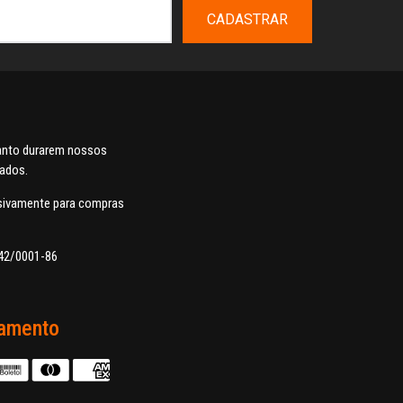
CADASTRAR
uanto durarem nossos
dados.
usivamente para compras
42/0001-86
amento