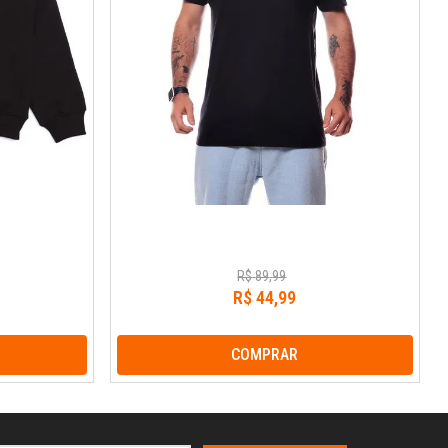
R$
89
,
99
R$
44
,
99
COMPRAR