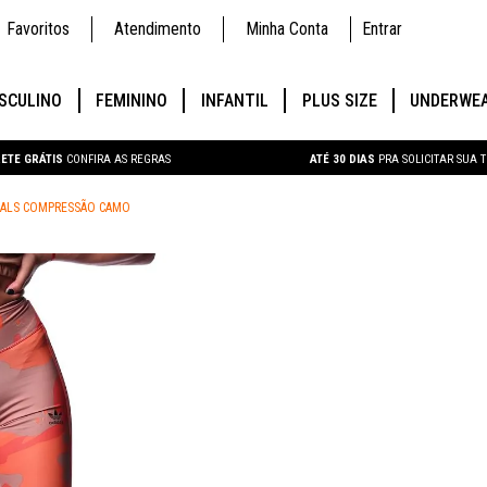
Favoritos
Atendimento
Minha Conta
Entrar
SCULINO
FEMININO
INFANTIL
PLUS SIZE
UNDERWE
ETE GRÁTIS
CONFIRA AS REGRAS
ATÉ 30 DIAS
PRA SOLICITAR SUA 
INALS COMPRESSÃO CAMO