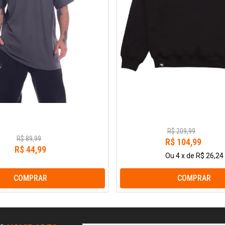
R$
209
,
99
R$
89
,
99
R$
104
,
99
R$
44
,
99
Ou
4
x
de
R$ 26,24
COMPRAR
COMPRAR