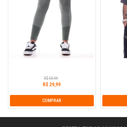
R$
59
,
99
R$
29
,
99
COMPRAR