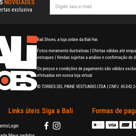
AS
NOVIDADES
ertas exclusiva
Bali Shoes, a loja online da Bali Hai.
Fotos meramente ilustrativas | Ofertas válidas até enq
estoques | Vendas sujeitas a análise e confirmação de 
Os preços e condições de pagamento são válidos excl
efetuadas em nossa loja virtual.
© TORRES DEL PAINE VESTUARIO LTDA | CNPJ: 45.042.2
Links úteis
Siga a Bali
Formas de pag
ento
Login
dade
Meus pedidos