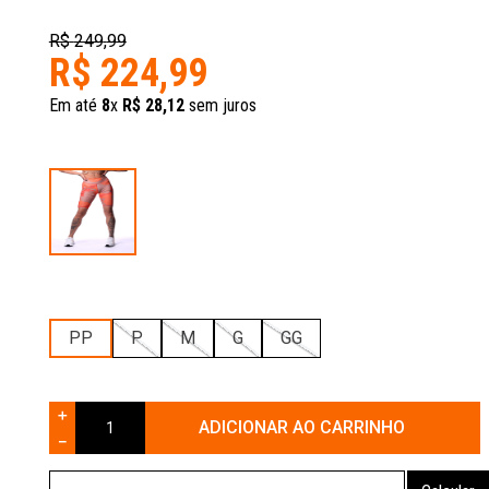
R$
249
,
99
R$
224
,
99
Em até
8
x
R$
28
,
12
sem juros
PP
P
M
G
GG
＋
ADICIONAR AO CARRINHO
－